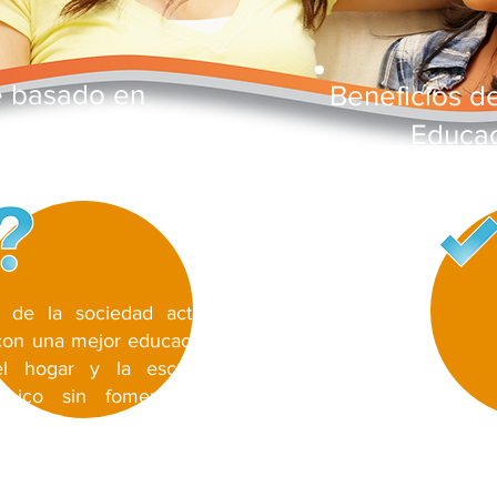
é basado en
Beneficios de
onajes?
Educa
cación?
 de la sociedad actual
•Forma futuros lídere
 con una mejor educación
•Mejora la dis
el hogar y la escuela.
comportamiento.
mico sin fomentar el
•Mejora el ambiente 
 el desarrollo y el éxito
•Mejorar el rendimi
• Desarrolla buenas
la toma de decisione