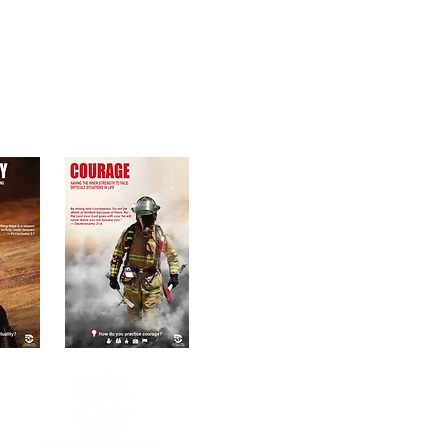
de vida útil de
moral
 adolescente,
lencia
S,
ES