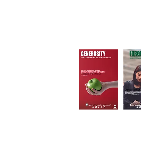
FORMACIÓN ACAD
ESTUDIANTES
DESARROLLADOS. ¡
COM
I
LU