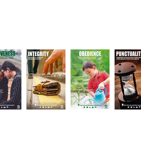
•Establece un patrón 
excelente conducta 
ÉMICA + CARÁCTER =
•Reduce el embarazo
 Y ADULTOS BIEN
ESO ES UNA EDUCACIÓN
suicidio, acoso y vio
PLETA!
DEAL PARA HOGARES, ESCUELAS, IGLESIA
GARES PÚBLICOS, INDUSTRIA Y PRISION