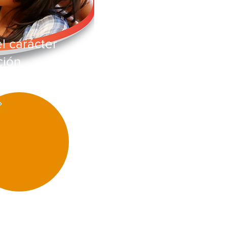
l carácter
ción
s de carácter.
ciplina y el
de aprendizaje
ento académico
 habilidades para
s.