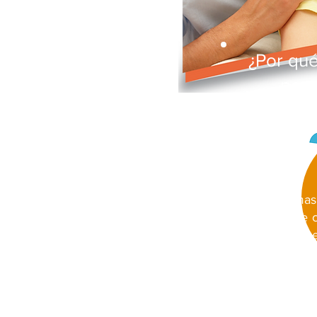
¿Por qu
pers
¿Edu
Muchos problemas
podrían corregirse
del carácter en 
Enseñar lo acadé
carácter obstaculiza
en la vida.