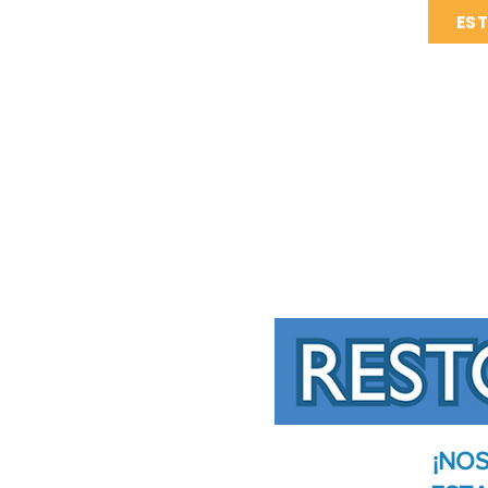
ES
¡NO