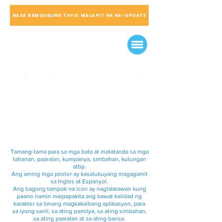
NASA REMODELING TAYO. MALAPIT NA NA-UPDATE
Tamang-tama para sa mga bata at matatanda sa mga
tahanan, paaralan, kumpanya, simbahan, kulungan
atbp.
Ang aming mga poster ay kasalukuyang magagamit
sa Ingles at Espanyol.
Ang bagong tampok na icon ay naglalarawan kung
paano namin maipapakita ang bawat kalidad ng
karakter sa limang magkakaibang aplikasyon, para
sa iyong sarili, sa ating pamilya, sa ating simbahan,
sa ating paaralan at sa ating bansa.