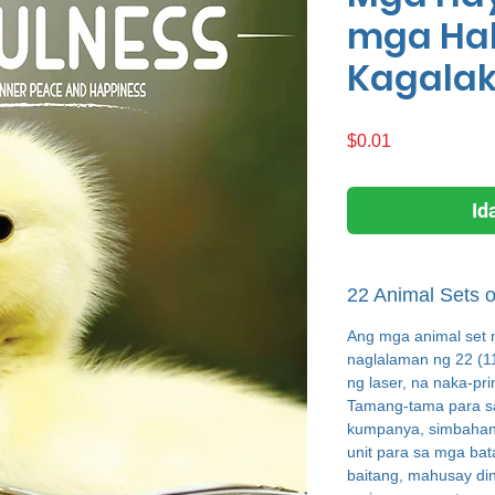
mga Ha
Kagala
Presyo
$0.01
Id
22 Animal Sets o
Ang mga animal
set 
naglalaman ng 22 (11
ng laser, na naka-pri
Tamang-tama para sa
kumpanya, simbahan,
unit para sa mga ba
baitang, mahusay di