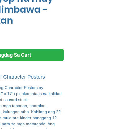
limbawa -
kan
agdag Sa Cart
f Character Posters
ng Character Posters ay
'' x 17'') pinakamataas na kalidad
nt sa card stock.
 mga tahanan, paaralan,
 kulungan atbp. Kabilang ang 22
ta mula pre-kinder hanggang 12
n para sa mga matatanda. Ang