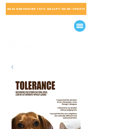
NASA REMODELING TAYO. MALAPIT NA NA-UPDATE