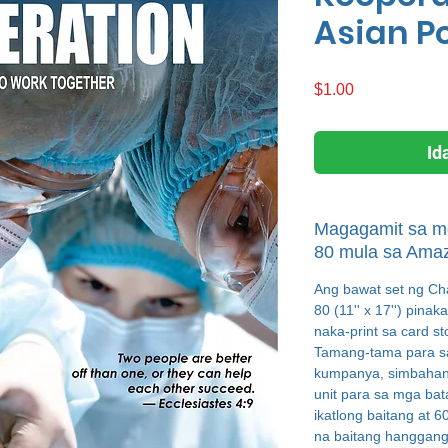
Asian P
Presyo
$1.00
Id
Magagamit sa mg
80 mula sa Ama
Ang bawat set ng Ch
80 (11'' x 17'') pina
naka-print sa card st
Tamang-tama para sa
kumpanya, simbahan,
unit para sa mga ba
ikatlong baitang at 6
na baitang hanggang